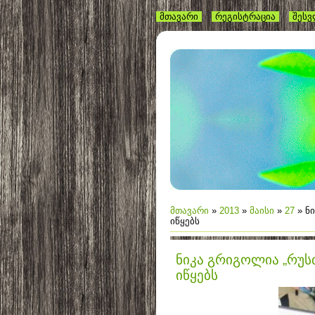
მთავარი
რეგისტრაცია
შეს
მთავარი
»
2013
»
მაისი
»
27
» ნ
იწყებს
ნიკა გრიგოლია „რუს
იწყებს