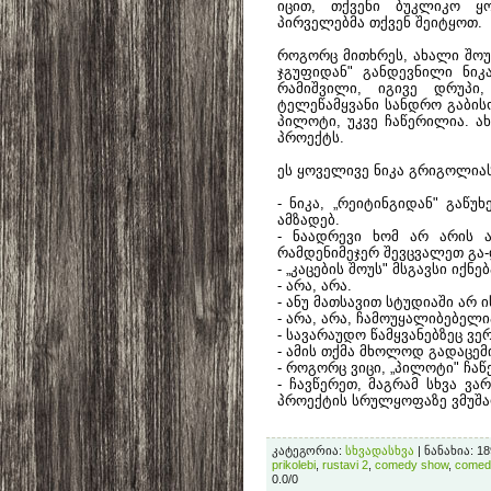
იცით, თქვენი ბუკლიკო ყ
პირველებმა თქვენ შეიტყოთ.
როგორც მითხრეს, ახალი შოუ „
ჯგუფიდან" განდევნილი ნიკ
რამიშვილი, იგივე დრუპი
ტელეწამყვანი სანდრო გაბისონ
პილოტი, უკვე ჩაწერილია. ა
პროექტს.
ეს ყოველივე ნიკა გრიგოლიას
- ნიკა, „რეიტინგიდან" გაწუ
ამზადებ.
- ნაადრევი ხომ არ არის ა
რამდენიმეჯერ შევცვალეთ გა-
- „კაცების შოუს" მსგავსი იქნე
- არა, არა.
- ანუ მათსავით სტუდიაში არ
- არა, არა, ჩამოუყალიბებელ
- სავარაუდო წამყვანებზეც ვე
- ამის თქმა მხოლოდ გადაცემ
- როგორც ვიცი, „პილოტი" ჩაწ
- ჩავწერეთ, მაგრამ სხვა ვა
პროექტის სრულყოფაზე ვმუშა
კატეგორია
:
სხვადასხვა
|
ნანახია
: 1
prikolebi
,
rustavi 2
,
comedy show
,
comed
0.0
/
0