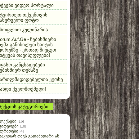
თქვენი ვიდეო პორტალი
ტვირთეთ თქვენთვის
სასურველი ფოტო
მსოფლიო კულინარია
orum.Auf.Ge - ნებისმიერი
ემა განიხილეთ საიტის
ორუმზე - ერთად მივცეთ
იტყვას თავისუფლება!
ფასო განცხადებები
ებისმიერ თემაზე
მართლმადიდებელთა კუთხე
ახდი ქველმოქმედი!
სექციის კატეგორიები
ლექსები
[16]
ვიდეოები
[10]
სურათები
[4]
საკუთარ თავს გადამხდარი ან