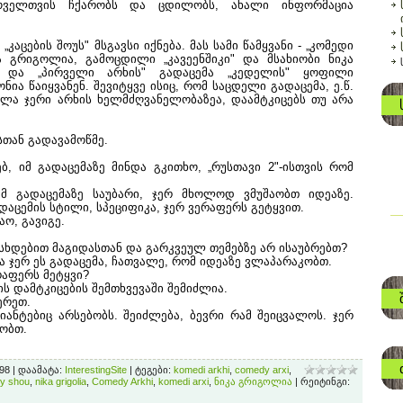
ოველთვის ჩქარობს და ცდილობს, ახალი ინფორმაცია
კაცების შოუს" მსგავსი იქნება. მას სამი წამყვანი - „კომედი
ა გრიგოლია, გამოცდილი „კავეენშიკი" და მსახიობი ნიკა
, და „პირველი არხის" გადაცემა „კედელის" ყოფილი
ია წაიყვანენ. შევიტყვე ისიც, რომ საცდელი გადაცემა, ე.წ.
ხლა ჯერი არხის ხელმძღვანელობაზეა, დაამტკიცებს თუ არა
თან გადავამოწმე.
ხებ, იმ გადაცემაზე მინდა გკითხო, „რუსთავი 2"-ისთვის რომ
მ გადაცემაზე საუბარი, ჯერ მხოლოდ ვმუშაობთ იდეაზე.
დაცემის სტილი, სპეციფიკა, ჯერ ვერაფერს გეტყვით.
ბაო, გავიგე.
 ისხდებით მაგიდასთან და გარკვეულ თემებზე არ ისაუბრებთ?
ია ჯერ ეს გადაცემა, ჩათვალე, რომ იდეაზე ვლაპარაკობთ.
რაფერს მეტყვი?
ის დამტკიცების შემთხვევაში შემიძლია.
ერეთ.
რიანტებიც არსებობს. შეიძლება, ბევრი რამ შეიცვალოს. ჯერ
ობთ.
898 |
დაამატა
:
InterestingSite
|
ტეგები
:
komedi arkhi
,
comedy arxi
,
y shou
,
nika grigolia
,
Comedy Arkhi
,
komedi arxi
,
ნიკა გრიგოლია
|
რეიტინგი
: