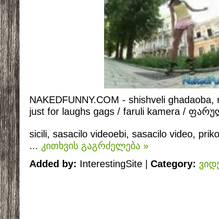
NAKEDFUNNY.COM - shishveli ghadaoba, ma
just for laughs gags / faruli kamera / ფა
sicili, sasacilo videoebi, sasacilo video, prik
...
კითხვის გაგრძელება »
Added by:
InterestingSite |
Category:
ვიდ