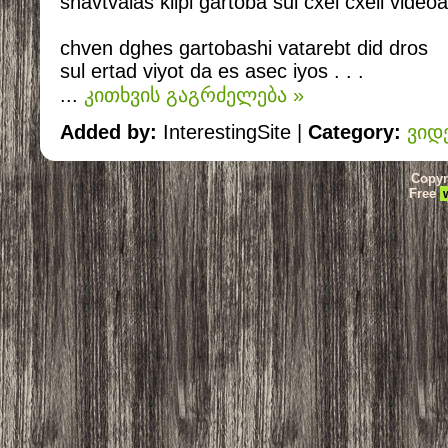
shavtvalas klipi gartoba sul cxel cxeli videoa
chven dghes gartobashi vatarebt did dros
sul ertad viyot da es asec iyos . . .
...
კითხვის გაგრძელება »
Added by:
InterestingSite |
Category:
ვიდ
Copyr
Free