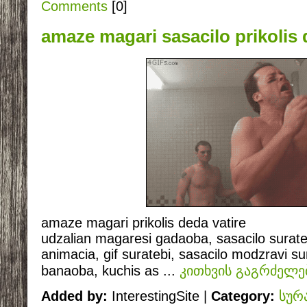
Comments
[0]
amaze magari sasacilo prikolis 
amaze magari prikolis deda vatire
udzalian magaresi gadaoba, sasacilo suratebi, 
animacia, gif suratebi, sasacilo modzravi sura
banaoba, kuchis as
...
კითხვის გაგრძელე
Added by:
InterestingSite |
Category:
სურ