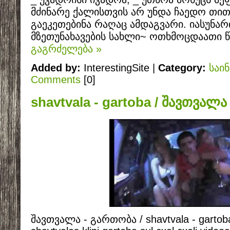
მძინარე ქალისთვის არ უნდა ჩაედო თით
გაეკეთებინა რაღაც ამდაგვარი. იასუნარი
მზეთუნახავების სახლი~ ოთხმოცდაათი
გაგრძელება »
Added by:
InterestingSite |
Category:
საი
Comments
[0]
shavtvala - gartoba / შავთვალ
შავთვალა - გართობა / shavtvala - gartob