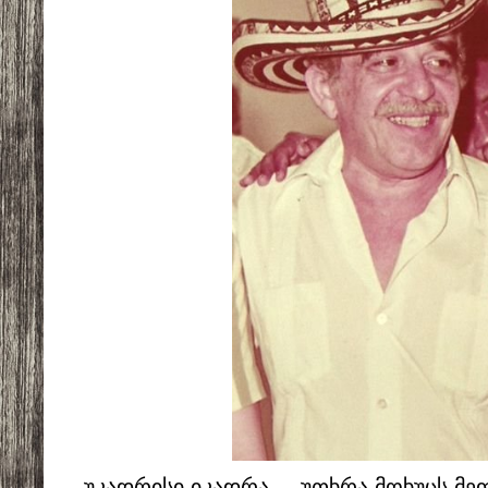
_ უკადრისი იკადრა, _ უთხრა მოხუცს მე