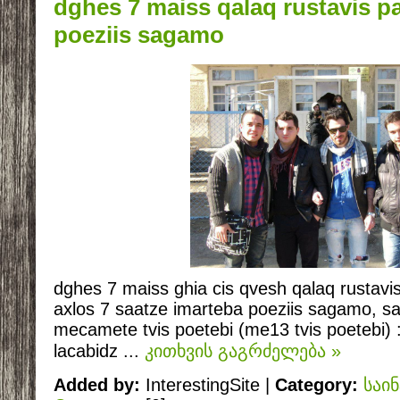
dghes 7 maiss qalaq rustavis p
poeziis sagamo
dghes 7 maiss ghia cis qvesh qalaq rustavis 
axlos 7 saatze imarteba poeziis sagamo, 
mecamete tvis poetebi (me13 tvis poetebi)
lacabidz
...
კითხვის გაგრძელება »
Added by:
InterestingSite |
Category:
საი