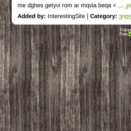
me dghes getyvi rom ar mqvia beqa <
...
კ
Added by:
InterestingSite |
Category:
ვიდ
Copyr
Free