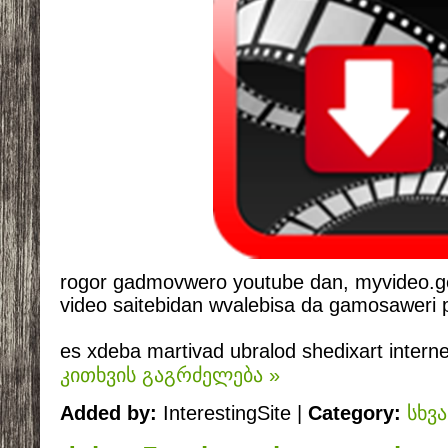
rogor gadmovwero youtube dan, myvideo.g
video saitebidan wvalebisa da gamosaweri
es xdeba martivad ubralod shedixart internet
კითხვის გაგრძელება »
Added by:
InterestingSite |
Category:
სხვ