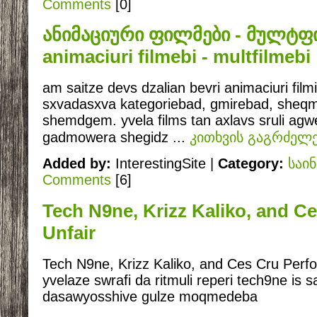
Comments
[0]
ანიმაციური ფილმები - მულტფ
animaciuri filmebi - multfilmebi
am saitze devs dzalian bevri animaciuri filmi, 
sxvadasxva kategoriebad, gmirebad, sheqm
shemdgem. yvela films tan axlavs sruli agwe
gadmowera shegidz
...
კითხვის გაგრძელე
Added by:
InterestingSite |
Category:
საი
Comments
[6]
Tech N9ne, Krizz Kaliko, and C
Unfair
Tech N9ne, Krizz Kaliko, and Ces Cru Perf
yvelaze swrafi da ritmuli reperi tech9ne is
dasawyosshive gulze moqmedeba