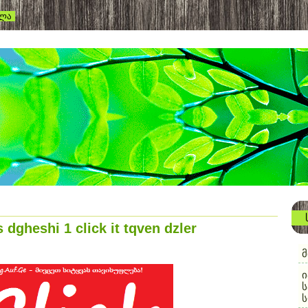
ვლა
s dgheshi 1 click it tqven dzler
მ
ი
ს