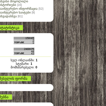
სხვისი მოყოლილი
ისტორიები
[16]
საინტერესო ინფორმაცია
[52]
საინტერესო საიტები
[9]
სხვადასხვა
[61]
სტატისტიკა
სულ ონლაინში:
1
სტუმარი:
1
მომხმარებელი:
0
შესვლის ფორმა
ძებნა