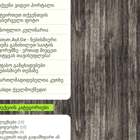
თქვენი ვიდეო პორტალი
ტვირთეთ თქვენთვის
სასურველი ფოტო
მსოფლიო კულინარია
orum.Auf.Ge - ნებისმიერი
ემა განიხილეთ საიტის
ორუმზე - ერთად მივცეთ
იტყვას თავისუფლება!
ფასო განცხადებები
ებისმიერ თემაზე
მართლმადიდებელთა კუთხე
ახდი ქველმოქმედი!
სექციის კატეგორიები
ლექსები
[16]
ვიდეოები
[10]
სურათები
[4]
საკუთარ თავს გადამხდარი ან