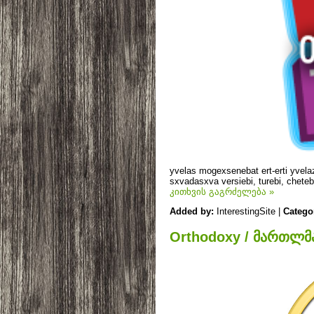
yvelas mogexsenebat ert-erti yvela
sxvadasxva versiebi, turebi, chete
კითხვის გაგრძელება »
Added by:
InterestingSite |
Catego
Orthodoxy / მართლმ