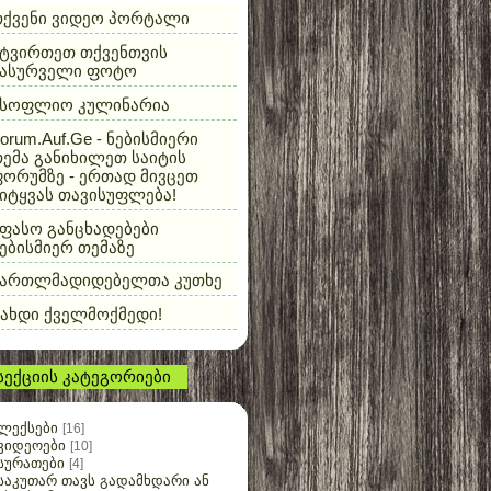
თქვენი ვიდეო პორტალი
ტვირთეთ თქვენთვის
სასურველი ფოტო
მსოფლიო კულინარია
orum.Auf.Ge - ნებისმიერი
ემა განიხილეთ საიტის
ორუმზე - ერთად მივცეთ
იტყვას თავისუფლება!
ფასო განცხადებები
ებისმიერ თემაზე
მართლმადიდებელთა კუთხე
ახდი ქველმოქმედი!
სექციის კატეგორიები
ლექსები
[16]
ვიდეოები
[10]
სურათები
[4]
საკუთარ თავს გადამხდარი ან