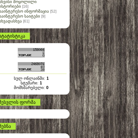
სხვისი მოყოლილი
ისტორიები
[16]
საინტერესო ინფორმაცია
[52]
საინტერესო საიტები
[9]
სხვადასხვა
[61]
სტატისტიკა
სულ ონლაინში:
1
სტუმარი:
1
მომხმარებელი:
0
შესვლის ფორმა
ძებნა