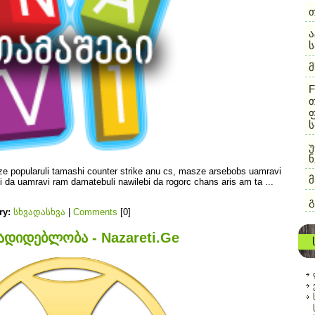
ა
F
თ
ფ
ს
უ
ნ
ze popularuli tamashi counter strike anu cs, masze arsebobs uamravi
bi da uamravi ram damatebuli nawilebi da rogorc chans aris am ta
...
გ
ry:
სხვადასხვა
|
Comments
[0]
ადიდებლობა - Nazareti.Ge