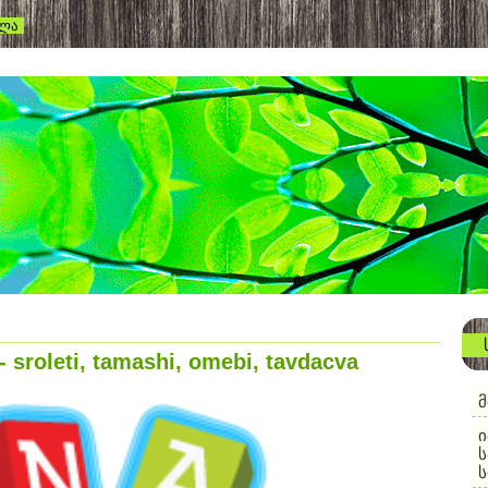
ვლა
 sroleti, tamashi, omebi, tavdacva
მ
ი
ს