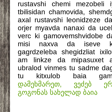
rustavshi chemi mezobeli i
tbilisidan chamovida, shem
axal rustavshi leonidzeze 
orjer myavda nanaxi da uce
verc ki gamovemshvidobe d
misi naxva da iseve kar
gagrdzeleba shegidzliat ixil
am linkze da mipasuxet 
ubralod vinmes tu sadme dagi
tu kitxulob baia ga
დამეხმარეთ, ვეძებ ე
გოგონას სახელად ბაია