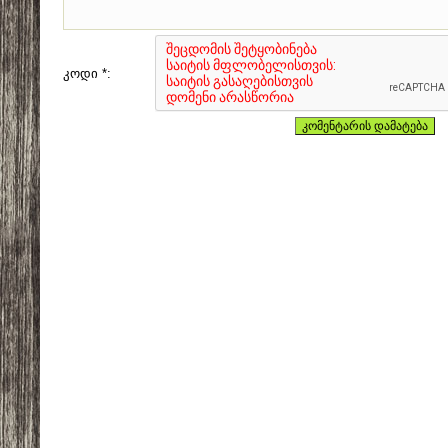
კოდი *: