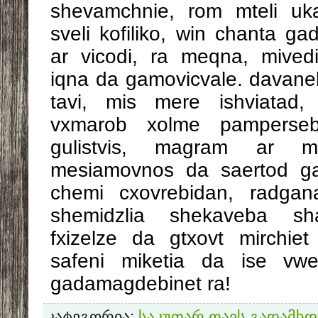
shevamchnie, rom mteli uk
sveli kofiliko, win chanta g
ar vicodi, ra meqna, mivedi
iqna da gamovicvale. davan
tavi, mis mere ishviatad
vxmarob xolme pamperseb
gulistvis, magram ar 
mesiamovnos da saertod g
chemi cxovrebidan, radgan
shemidzlia shekaveba shar
fxizelze da gtxovt mirchie
safeni miketia da ise vwe
gadamagdebinet ra!
კატეგორია
:
საკუთარ თავს გადამხდა