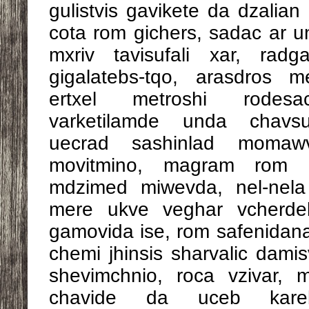
gulistvis gavikete da dzalia
cota rom gichers, sadac ar 
mxriv tavisufali xar, rad
gigalatebs-tqo, arasdros 
ertxel metroshi rodesac
varketilamde unda chavsul
uecrad sashinlad momaw
movitmino, magram rom m
mdzimed miwevda, nel-nela
mere ukve veghar vcherdeb
gamovida ise, rom safenida
chemi jhinsis sharvalic damis
shevimchnio, roca vzivar,
chavide da uceb kareb