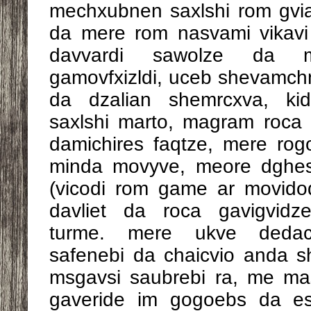
mechxubnen saxlshi rom gvi
da mere rom nasvami vikavi 
davvardi sawolze da mi
gamovfxizldi, uceb shevamchn
da dzalian shemrcxva, kid
saxlshi marto, magram roca
damichires faqtze, mere rog
minda movyve, meore dghes
(vicodi rom game ar movido
davliet da roca gavigvidze
turme. mere ukve deda
safenebi da chaicvio anda 
msgavsi saubrebi ra, me ma
gaveride im gogoebs da esa