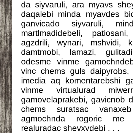
da siyvaruli, ara myavs she
daqalebi minda myavdes bi
ganvicado siyvaruli, min
martlmadidebeli, patiosani
agzdrili, wynari, mshvidi, k
damtmobi, lamazi, gulitad
odesme vinme gamochndeba 
vinc chems guls daipyrobs
imedia aq komentarebshi 
vinme virtualurad miwer
gamovelaprakebi, gavicnob
chems suratsac vanaxe
agmochnda rogoric me 
realuradac shevxvdebi . . .