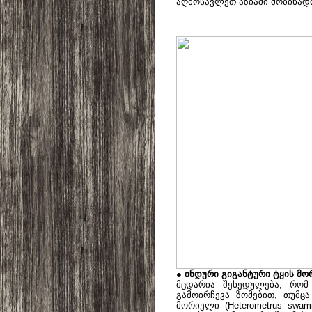
აღმოსავლეთ აზიაში მობინად
● ინდური გიგანტური ტყის მ
მცდარია შეხედულება, რო
გამოირჩევა ზომებით, თუმც
მორიელი (Heterometrus swa