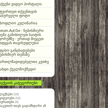
თქვენი ვიდეო პორტალი
ტვირთეთ თქვენთვის
სასურველი ფოტო
მსოფლიო კულინარია
orum.Auf.Ge - ნებისმიერი
ემა განიხილეთ საიტის
ორუმზე - ერთად მივცეთ
იტყვას თავისუფლება!
ფასო განცხადებები
ებისმიერ თემაზე
მართლმადიდებელთა კუთხე
ახდი ქველმოქმედი!
სექციის კატეგორიები
ლექსები
[16]
ვიდეოები
[10]
სურათები
[4]
საკუთარ თავს გადამხდარი ან