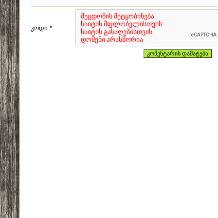
კოდი *: