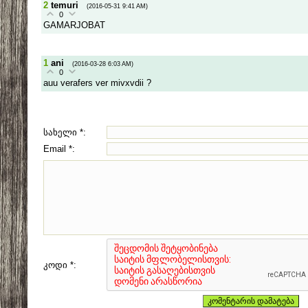
2
temuri
(2016-05-31 9:41 AM)
0
GAMARJOBAT
1
ani
(2016-03-28 6:03 AM)
0
auu verafers ver mivxvdii ?
სახელი *:
Email *:
კოდი *: