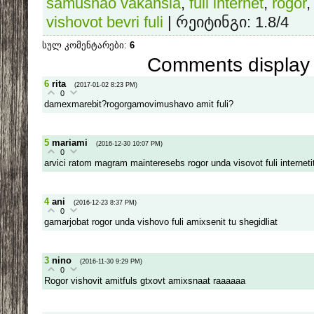
samushao vakansia
,
fuli internet
,
rogor
vishovot bevri fuli
|
რეიტინგი
:
1.8
/
4
სულ კომენტარები
:
6
Comments display 
6
rita
(2017-01-02 8:23 PM)
0
damexmarebit?rogorgamovimushavo amit fuli?
5
mariami
(2016-12-30 10:07 PM)
0
arvici ratom magram mainteresebs rogor unda visovot fuli interneti
4
ani
(2016-12-23 8:37 PM)
0
gamarjobat rogor unda vishovo fuli amixsenit tu shegidliat
3
nino
(2016-11-30 9:29 PM)
0
Rogor vishovit amitfuls gtxovt amixsnaat raaaaaa